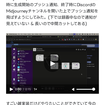
時に生成開始のプッシュ通知、終了時にDiscordの
Midjourneyチャンネルを開いた上でプッシュ通知を
飛ばすようにしてみた。(下では録画中なので通知が
見えていない & 長いので中間カットしてある)
0:00
/
0:15
1×
すごい雑実装だけどやりたいことができていて今の