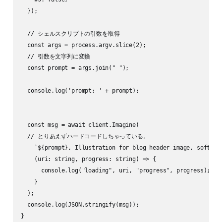
  });

  // シェルスクリプトの引数を取得

  const args = process.argv.slice(2);

  // 引数を文字列に変換

  const prompt = args.join(" ");

  console.log('prompt: ' + prompt);

  const msg = await client.Imagine(

  // とりあえずハードコードしちゃっている。

    `${prompt}, Illustration for blog header image, soft tou
    (uri: string, progress: string) => {

      console.log("loading", uri, "progress", progress);

    }

  );

  console.log(JSON.stringify(msg));

}
