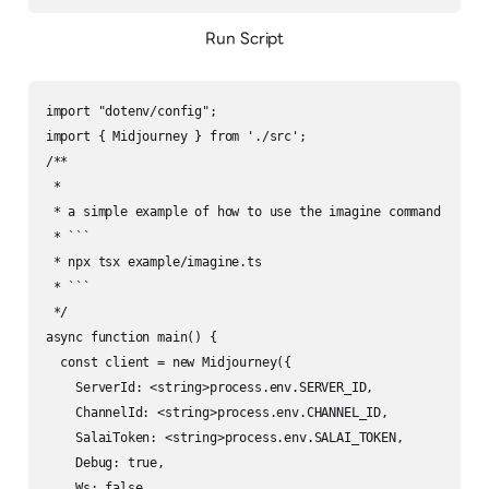
Run Script
import "dotenv/config";

import { Midjourney } from './src';

/**

 *

 * a simple example of how to use the imagine command

 * ```

 * npx tsx example/imagine.ts

 * ```

 */

async function main() {

  const client = new Midjourney({

    ServerId: <string>process.env.SERVER_ID,

    ChannelId: <string>process.env.CHANNEL_ID,

    SalaiToken: <string>process.env.SALAI_TOKEN,

    Debug: true,

    Ws: false,
