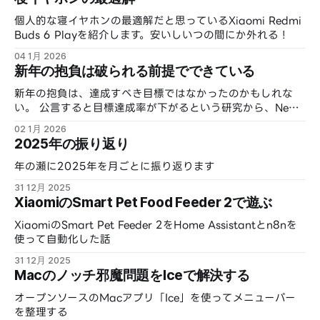
個人的な寝イヤホンの最適解だと思っているXiaomi Redmi
Buds 6 Playを紹介します。安いしいつの間にか外れる！
04 1月 2026
新年の抱負は破られる前提でできている
新年の抱負は、達成すべき目標ではなかったのかもしれな
い。 公言すると目標達成率が下がるという研究から、New
Year’s Resolution の歴史、そして日本語の「抱負」の意味
02 1月 2026
までを辿りながら、新年に「何を語るのが自然なのか」を考
2025年の振り返り
えてみる。
年の瀬に2025年を月ごとに振り返ります
31 12月 2025
XiaomiのSmart Pet Food Feeder 2で遊ぶ
XiaomiのSmart Pet Feeder 2をHome Assistantとn8nを
使って自動化した話
31 12月 2025
Macのノッチ邪魔問題をIceで解決する
オープンソースのMacアプリ「Ice」を使ってメニューバー
を整理する