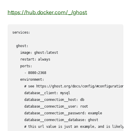
https://hub.docker.com/_/ghost
services:

  ghost:

    image: ghost:latest

    restart: always

    ports:

      - 8080:2368

    environment:

      # see https://ghost.org/docs/config/#configuration-opt
      database__client: mysql

      database__connection__host: db

      database__connection__user: root

      database__connection__password: example

      database__connection__database: ghost

      # this url value is just an example, and is likely wro