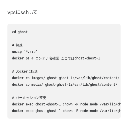
vpsにsshして
cd ghost

# 解凍

unzip '*.zip'

docker ps # コンテナ名確認 ここではghost-ghost-1

# Dockerに転送

docker cp images/ ghost-ghost-1:/var/lib/ghost/content/

docker cp media/ ghost-ghost-1:/var/lib/ghost/content/

# パーミッション変更

docker exec ghost-ghost-1 chown -R node:node /var/lib/ghost/
docker exec ghost-ghost-1 chown -R node:node /var/lib/ghost