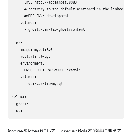
      url: http://localhost:8080

      # contrary to the default mentioned in the linked doc
      #NODE_ENV: development

    volumes:

      - ghost:/var/lib/ghost/content

  db:

    image: mysql:8.0

    restart: always

    environment:

      MYSQL_ROOT_PASSWORD: example

    volumes:

      - db:/var/lib/mysql

volumes:

  ghost:

  db:
imageをlatestにして、credentialsを適当に変えて