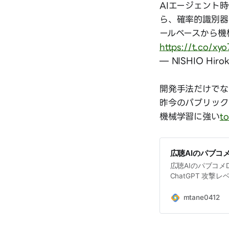
AIエージェント
ら、確率的識別器
ールベースから機
https://t.co/x
— NISHIO Hirok
開発手法だけでな
昨今のパブリック
機械学習に強い
t
広聴AIのパブコメD
広聴AIのパブコメD
ChatGPT 攻
ベル2）を編集距離
作成する方針 tokor
mtane0412
複排除実装を共有し、閾