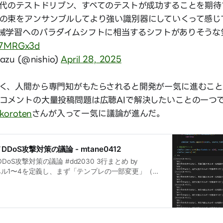
時代のテストドリブン、すべてのテストが成功することを期
の束をアンサンブルしてより強い識別器にしていくって感じで
械学習へのパラダイムシフトに相当するシフトがありそうな
yo7MRGx3d
azu (@nishio)
April 28, 2025
く、人間から専門知がもたらされると開発が一気に進むこ
コメントの大量投稿問題は広聴AIで解決したいことの一つ
okoroten
さんが入って一気に議論が進んだ。
DoS攻撃対策の議論 - mtane0412
DoS攻撃対策の議論 #dd2030 3行まとめ by
撃レベル1〜4を定義し、まず「テンプレの一部変更」（レ
やembeddingでフィルタするクイックウィンデモを
otenがSentence Transformer＋コサイン類似度で重
値調整やDBSCAN／AgglomerativeClusteri