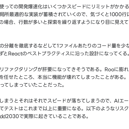
を使っての開発爆速化はいくつかスピードにリミットがかか
局所最適的な実装が蓄積されていくので、気づくと1000行
oの場合、行数が多いと探索を繰り返すようになり目に見え
の分離を徹底するなどして1ファイルあたりのコード量を少
ずとReactのベストプラクティスに沿った設計になってくる
リファクタリングが肝要になってきそうである。Rooに膨
を任せたところ、本当に機能が壊れてしまったことがある。
ってしまっていたことだった。
てしまうとそれはそれでスピードが落ちてしまうので、AIエ
てテストはこれまで以上に重要になる。以下のようなリスク
dd2030で実際に起きていることである。