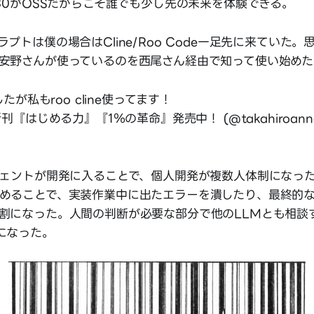
030がOSSだからこそ誰でも少し先の未来を体験できる。
プトは僕の場合はCline/Roo Code一足先に来ていた。思え
安野さんが使っているのを西尾さん経由で知って使い始めた
したが私もroo cline使ってます！
刊『はじめる力』『1％の革命』発売中！ (@takahiroann
ジェントが開発に入ることで、個人開発が複数人体制になっ
めることで、実装作業中に出たエラーを潰したり、最終的
割になった。人間の判断が必要な部分で他のLLMとも相談
になった。