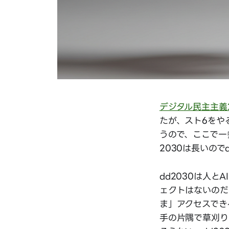
デジタル民主主義2
たが、スト6をや
うので、ここで一
2030は長いので
dd2030は人
ェクトはないのだ
ま」アクセスでき
手の片隅で草刈りと