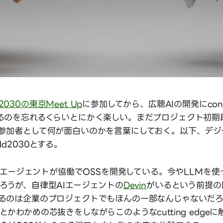
030の東京Meet Up
に参加してから、広聴AIの開発にcont
るのを忘れるくらいとにかく楽しい。まだプロジェクト初期
参加者として何が面白いのかを言葉にしておく。以下、デジ
dd2030とする。
とAIエージェントが協働でOSSを開発している。今やLLMを
ろうが、自律型AIエージェントの
Devin
がいるという前提の
るのは企業のプロジェクトでもほんの一部なんじゃないだろ
かわかめの芯抜きをしながらこのようなcutting edge