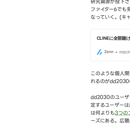
研究資源が投下され
ファイター6でも
なっていく。(キ
CLINEに全部賭
Zenn
mizch
このような個人開
れるのがdd20
dd2030のユ
定するユーザーは
は何よりも
3つの
ーズにある。広聴