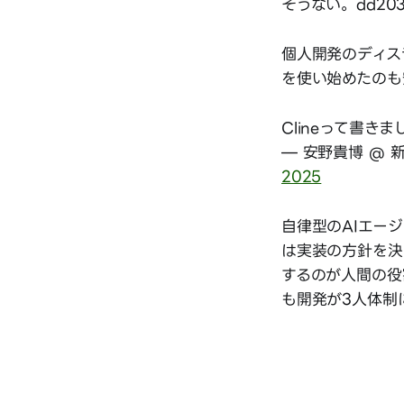
そうない。dd2
個人開発のディスラ
を使い始めたのも
Clineって書きま
— 安野貴博 @ 新
2025
自律型のAIエー
は実装の方針を決
するのが人間の役
も開発が3人体制