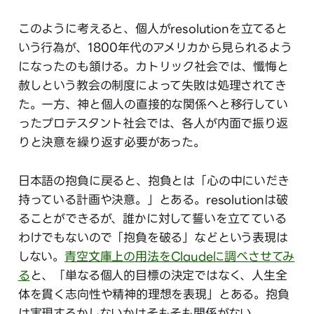
このように考えると、個人がresolutionを立てると
いう行為が、1800年代のアメリカから見られるよう
になったのも頷ける。カトリック社会では、懺悔と
赦しという教会の制度によって失敗は処理されてき
た。一方、神と個人の直接的な関係へと移行してい
ったプロテスタント社会では、各人が内面で振り返
りと決意を繰り返す必要があった。
日本語の抱負に戻ると、抱負とは「心の中にいだき
持っている計画や決意。」とある。resolutionは破
ることができるが、誰かに対して誓いを立てている
わけでもないので「抱負を破る」などという表現は
しない。
青空文庫上の用法をClaudeに調べさせてみ
る
と、「単なる個人的目標の決定ではなく、人生全
体を貫く志向性や精神的理想を表現」とある。抱負
は実現するかしないかはそもそも関係がない。