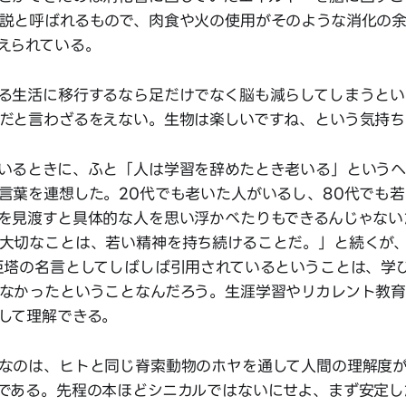
説と呼ばれるもので、肉食や火の使用がそのような消化の
えられている。
る生活に移行するなら足だけでなく脳も減らしてしまうとい
だと言わざるをえない。生物は楽しいですね、という気持ち
いるときに、ふと「人は学習を辞めたとき老いる」というヘ
言葉を連想した。20代でも老いた人がいるし、80代でも
を見渡すと具体的な人を思い浮かべたりもできるんじゃない
大切なことは、若い精神を持ち続けることだ。」と続くが
巨塔の名言としてしばしば引用されているということは、学
なかったということなんだろう。生涯学習やリカレント教
して理解できる。
なのは、ヒトと同じ脊索動物のホヤを通して人間の理解度
である。先程の本ほどシニカルではないにせよ、まず安定し