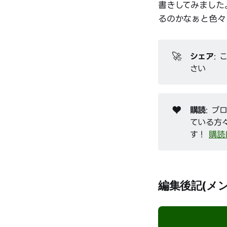
書きしてみました
るのかなぁと色々
🚀
シェア
: 
さい
♥️
購読
: 
ている方
す！
購読
編集後記(メ