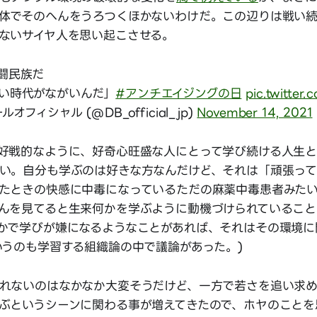
体でそのへんをうろつくほかないわけだ。この辺りは戦い
ないサイヤ人を思い起こさせる。
闘民族だ
い時代がながいんだ」
#アンチエイジングの日
pic.twitter
オフィシャル (@DB_official_jp)
November 14, 2021
好戦的なように、好奇心旺盛な人にとって学び続ける人生
い。自分も学ぶのは好きな方なんだけど、それは「頑張っ
たときの快感に中毒になっているただの麻薬中毒患者みた
んを見てると生来何かを学ぶように動機づけられていること
かで学びが嫌になるようなことがあれば、それはその環境に
いうのも学習する組織論の中で議論があった。)
れないのはなかなか大変そうだけど、一方で若さを追い求
ぶというシーンに関わる事が増えてきたので、ホヤのことを