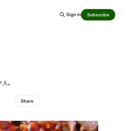
Sign in
Subscribe
ヤ人。
Share