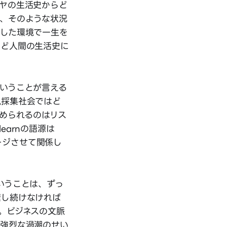
ヤの生活史からど
、そのような状況
定した環境で一生を
ほど人間の生活史に
いうことが言える
猟採集社会ではど
求められるのはリス
arnの語源は
メージさせて関係し
いうことは、ずっ
索し続けなければ
。ビジネスの文脈
に強烈な渦潮のせい