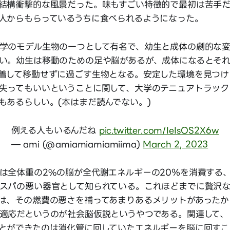
結構衝撃的な風景だった。味もすごい特徴的で最初は苦手
人からもらっているうちに食べられるようになった。
学のモデル生物の一つとして有名で、幼生と成体の劇的な
い。幼生は移動のための足や脳があるが、成体になるとそ
着して移動せずに過ごす生物となる。安定した環境を見つけ
失ってもいいということに関して、大学のテニュアトラック
もあるらしい。(本はまだ読んでない。)
例える人もいるんだね
pic.twitter.com/IeIsOS2X6w
— ami (@amiamiamiamiima)
March 2, 2023
は全体重の2%の脳が全代謝エネルギーの20％を消費する
スパの悪い器官として知られている。これほどまでに贅沢
は、その燃費の悪さを補ってあまりあるメリットがあったか
適応だというのが社会脳仮説というやつである。関連して、
とができたのは消化管に回していたエネルギーを脳に回すこ