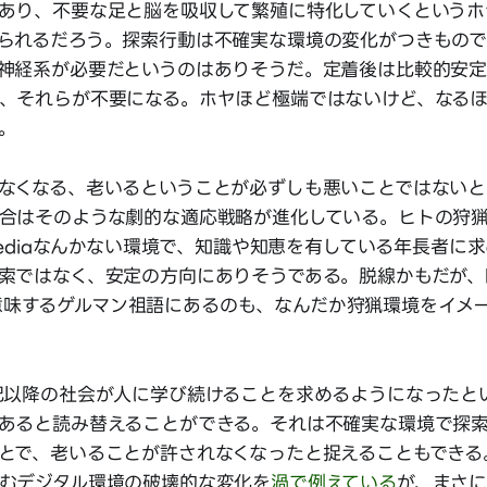
あり、不要な足と脳を吸収して繁殖に特化していくというホ
られるだろう。探索行動は不確実な環境の変化がつきもので
神経系が必要だというのはありそうだ。定着後は比較的安
、それらが不要になる。ホヤほど極端ではないけど、なる
。
なくなる、老いるということが必ずしも悪いことではないと
合はそのような劇的な適応戦略が進化している。ヒトの狩
ipediaなんかない環境で、知識や知恵を有している年長者に
索ではなく、安定の方向にありそうである。脱線かもだが、le
ceを意味するゲルマン祖語にあるのも、なんだか狩猟環境をイ
紀以降の社会が人に学び続けることを求めるようになったと
あると読み替えることができる。それは不確実な環境で探
とで、老いることが許されなくなったと捉えることもできる
むデジタル環境の破壊的な変化を
渦で例えている
が、まさ