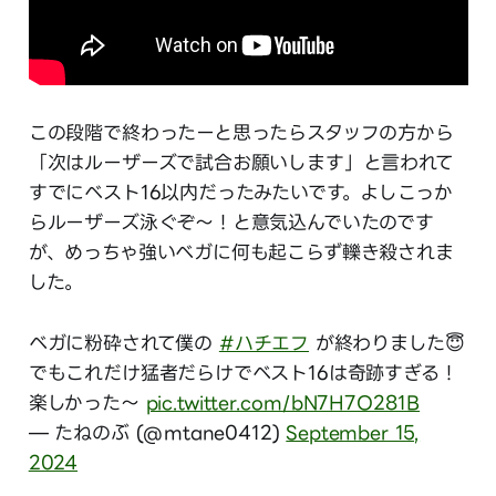
この段階で終わったーと思ったらスタッフの方から
「次はルーザーズで試合お願いします」と言われて
すでにベスト16以内だったみたいです。よしこっか
らルーザーズ泳ぐぞ〜！と意気込んでいたのです
が、めっちゃ強いベガに何も起こらず轢き殺されま
した。
ベガに粉砕されて僕の
#ハチエフ
が終わりました😇
でもこれだけ猛者だらけでベスト16は奇跡すぎる！
楽しかった〜
pic.twitter.com/bN7H7O281B
— たねのぶ (@mtane0412)
September 15,
2024