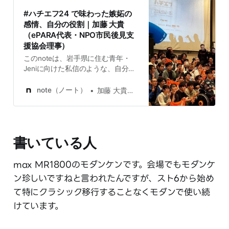
#ハチエフ24 で味わった嫉妬の
感情、自分の役割｜加藤 大貴
（ePARA代表・NPO市民後見支
援協会理事）
このnoteは、岩手県に住む青年・
Jeniに向けた私信のような、自分に
向けた覚書のような文章と、仲間募
集の呼びかけのメッセージです Jeni
note（ノート）
加藤 大貴（ePARA代表・NPO市民後見支援協会理事）
との1on1面談の思い出 埼玉県の自宅
から岩手県八幡平市のeスポーツイ
ベント会場に向かう途中、２年前の
ePARA社員Jeniとの1on1面談のとき
書いている人
の会話を思い出しました ハチエフ |
東北最大級の格闘ゲームイベント
8f.gg 当時（そして今もですが）、
max MR1800のモダンケンです。会場でもモダンケ
超零細ベンチャー企業の経営者とし
ン珍しいですねと言われたんですが、スト6から始め
て、どうすれば会社を存続させるこ
とができるか、社員の給料を払える
て特にクラシック移行することなくモダンで使い続
か汲々とする日々。 そんなある日、
けています。
岩手県の社員Jeniと1on1面