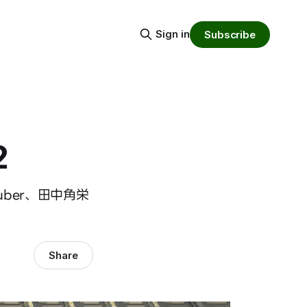
Sign in
Subscribe
2
ber、田中角栄
Share