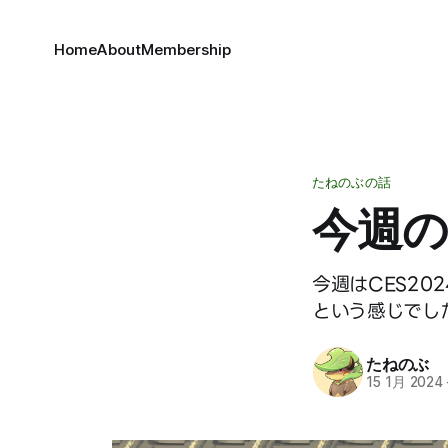
Home
About
Membership
たねのぶの話
今週の振
今週はCES20
という感じでし
たねのぶ
15 1月 2024