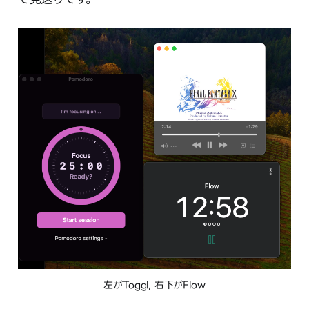
左がToggl, 右下がFlow